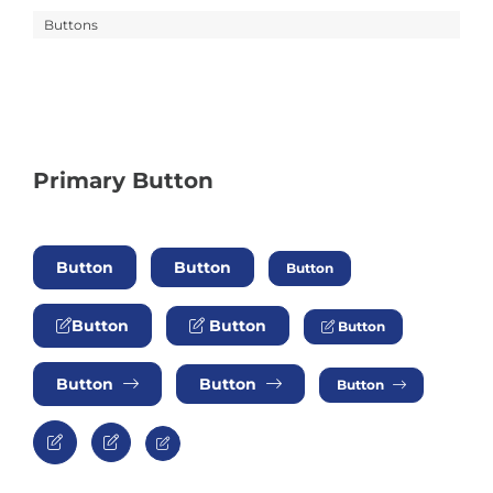
Buttons
Primary Button
Button
Button
Button
Button
Button
Button
Button
Button
Button