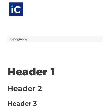
Typography
Header 1
Header 2
Header 3