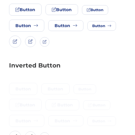
Button
Button
Button
Button
Button
Button
Inverted Button
Button
Button
Button
Button
Button
Button
Button
Button
Button