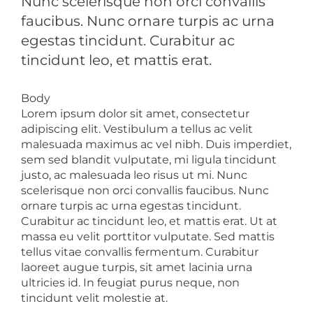
Nunc scelerisque non orci convallis
faucibus. Nunc ornare turpis ac urna
egestas tincidunt. Curabitur ac
tincidunt leo, et mattis erat.
Body
Lorem ipsum dolor sit amet, consectetur
adipiscing elit. Vestibulum a tellus ac velit
malesuada maximus ac vel nibh. Duis imperdiet,
sem sed blandit vulputate, mi ligula tincidunt
justo, ac malesuada leo risus ut mi. Nunc
scelerisque non orci convallis faucibus. Nunc
ornare turpis ac urna egestas tincidunt.
Curabitur ac tincidunt leo, et mattis erat. Ut at
massa eu velit porttitor vulputate. Sed mattis
tellus vitae convallis fermentum. Curabitur
laoreet augue turpis, sit amet lacinia urna
ultricies id. In feugiat purus neque, non
tincidunt velit molestie at.